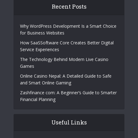
Recent Posts
Why WordPress Development Is a Smart Choice
for Business Websites
How SaaSSoftware Core Creates Better Digital
Service Experiences
The Technology Behind Modern Live Casino
Games
Online Casino Nepal: A Detailed Guide to Safe
and Smart Online Gaming
Zashfinance com: A Beginner’s Guide to Smarter
Financial Planning
Useful Links