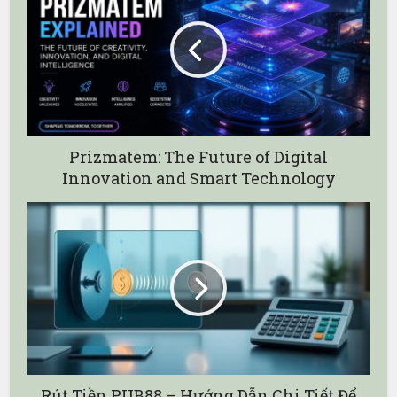
Prizmatem: The Future of Digital
Innovation and Smart Technology
Rút Tiền PUB88 – Hướng Dẫn Chi Tiết Để