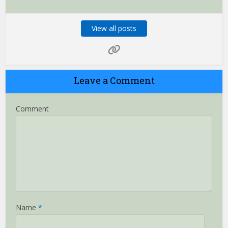
View all posts
Leave a Comment
Comment
Name
*