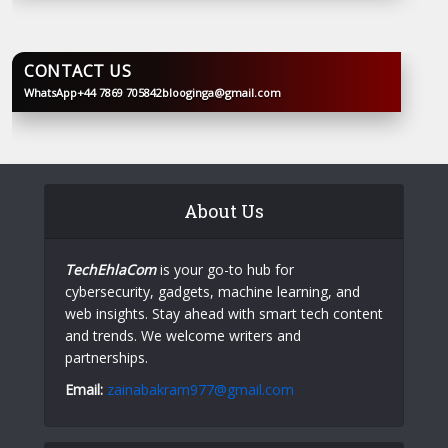
CONTACT US
WhatsApp
+44 7869 705842
blooginga@gmail.com
BLOOGINGA
About Us
TechEhlaCom
is your go-to hub for
cybersecurity, gadgets, machine learning, and
web insights. Stay ahead with smart tech content
and trends. We welcome writers and
partnerships.
Email:
zainabakram977@gmail.com