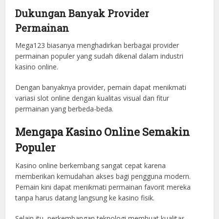
Dukungan Banyak Provider
Permainan
Mega123 biasanya menghadirkan berbagai provider
permainan populer yang sudah dikenal dalam industri
kasino online.
Dengan banyaknya provider, pemain dapat menikmati
variasi slot online dengan kualitas visual dan fitur
permainan yang berbeda-beda.
Mengapa Kasino Online Semakin
Populer
Kasino online berkembang sangat cepat karena
memberikan kemudahan akses bagi pengguna modern.
Pemain kini dapat menikmati permainan favorit mereka
tanpa harus datang langsung ke kasino fisik.
Selain itu, perkembangan teknologi membuat kualitas