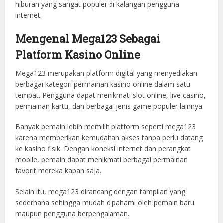
hiburan yang sangat populer di kalangan pengguna
internet.
Mengenal Mega123 Sebagai
Platform Kasino Online
Mega123 merupakan platform digital yang menyediakan
berbagai kategori permainan kasino online dalam satu
tempat. Pengguna dapat menikmati slot online, live casino,
permainan kartu, dan berbagai jenis game populer lainnya.
Banyak pemain lebih memilih platform seperti mega123
karena memberikan kemudahan akses tanpa perlu datang
ke kasino fisik. Dengan koneksi internet dan perangkat
mobile, pemain dapat menikmati berbagai permainan
favorit mereka kapan saja.
Selain itu, mega123 dirancang dengan tampilan yang
sederhana sehingga mudah dipahami oleh pemain baru
maupun pengguna berpengalaman.